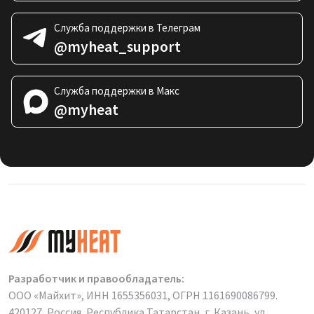
Служба поддержки в Телеграм
@myheat_support
Служба поддержки в Макс
@myheat
Разработчик и правообладатель:
ООО «Майхит», ИНН 1655356031, ОГРН 1161690086799.
420127, Россия, Республика Татарстан, г. Казань, ул.